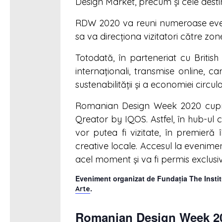
Design Market, precum și cele destina
RDW 2020 va reuni numeroase eveni
sa va direcționa vizitatori către zon
Totodată, în parteneriat cu British
internaționali, transmise online, c
sustenabilității și a economiei circula
Romanian Design Week 2020 cuprin
Qreator by IQOS. Astfel, în hub-ul c
vor putea fi vizitate, în premieră 
creative locale. Accesul la evenime
acel moment și va fi permis exclusi
Eveniment organizat de Fundația The Instit
.
Arte
Romanian Design Week 2