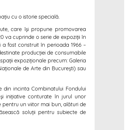
țiu cu o istorie specială.
stitute, care își propune promovarea
0 va cuprinde o serie de expoziții în
 a fost construit în perioada 1966 –
 destinate producției de consumabile
i spații expoziționale precum: Galeria
 Naţionale de Arte din Bucureşti) sau
 din incinta Combinatului Fondului
i inițiative conturate în jurul unor
pentru un viitor mai bun, alături de
găsească soluții pentru subiecte de