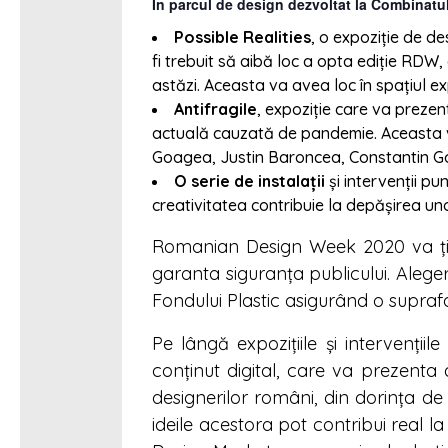
În parcul de design dezvoltat la Combinatul 
Possible Realities
, o expoziție de d
fi trebuit să aibă loc a opta ediție RDW,
astăzi. Aceasta va avea loc în spațiul ex
Antifragile
, expoziție care va prezent
actuală cauzată de pandemie. Aceasta va
Goagea, Justin Baroncea, Constantin G
O serie de instalații
și intervenții pu
creativitatea contribuie la depășirea uno
Romanian Design Week 2020 va ține
garanta siguranța publicului. Aleger
Fondului Plastic asigurând o suprafa
Pe lângă expozițiile și intervenți
conținut digital, care va prezenta a
designerilor români, din dorința de a
ideile acestora pot contribui real 