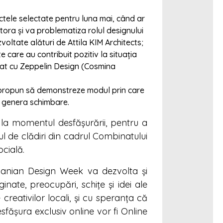
ectele selectate pentru luna mai, când ar
stora și va problematiza rolul designului
voltate alături de Attila KIM Architects;
e care au contribuit pozitiv la situația
riat cu Zeppelin Design (Cosmina
își propun să demonstreze modul prin care
 a genera schimbare.
la momentul desfășurării, pentru a
ul de clădiri din cadrul Combinatului
ocială.
Romanian Design Week va dezvolta și
inate, preocupări, schițe și idei ale
creativilor locali, și cu speranța că
fășura exclusiv online vor fi Online