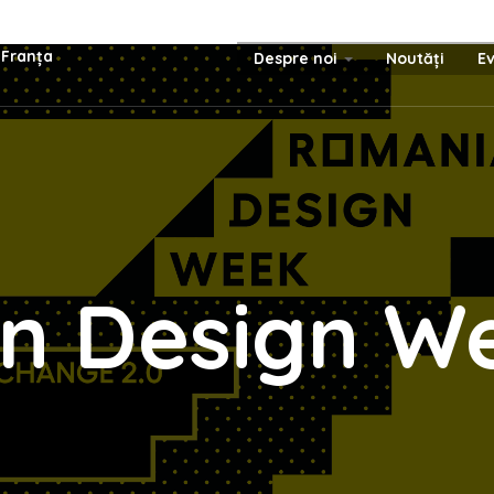
-Franța
Despre noi
Noutăți
E
n Design W