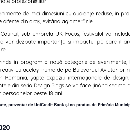
te profesioniștilor.
mente de mici dimesiuni cu audiențe reduse, în pro
e diferite din oraș, evitând aglomerările.
 Council, sub umbrela UK Focus, festivalul va includ
are vor dezbate importanța și impactul pe care îl ar
re.
de în program o nouă categorie de evenimente, De
reativ cu același nume de pe Bulevardul Aviatorilor nr
în România, șapte expoziții internaționale de design
ntele din seria Design Flags se va face ținând seama d
v persoanelor peste 18 ani.
ute, prezentat de UniCredit Bank și co-produs de Primăria Municip
020