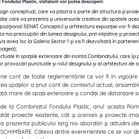
Fondului Plastic, vizitatorii vor putea descoperi:
esign conceptual, care va păstra o parte din structura și proi
 dar care va prezenta și universurile creative din spatele ace
pozițional SENAT. Conceptul și arhitectura expoziției vor fi dez
a noi preocupări din lumea designului, prin inițiative și proiect
 avea loc la Galeria Sector 1 și va fi dezvoltată în partene
oagea);
nctuale în spațiile exterioare din incinta Combinatului, care 
r provocări punctuale și rolul designului și al arhitecturii de
 cont de toate reglementările ce vor fi în vigoare 
ea spațiilor a ținut cont de contextul actual, ansambl
ță mare de spații exterioare și condiții de distanțare s
ile de la Combinatul Fondului Plastic, anul acesta 
tât proiecte existente, cât și scenarii și proiecte imag
 prezenta publicului larg noi abordări și atitudini ale 
la SCHIMBARE. Câteva dintre evenimentele ce se vor des