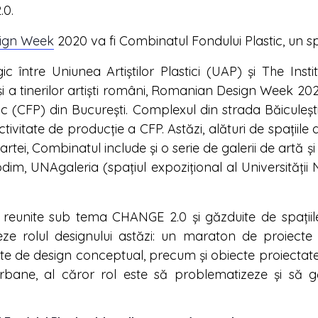
.0.
ign Week
2020 va fi Combinatul Fondului Plastic, un spa
gic între Uniunea Artiștilor Plastici (UAP) și The In
 și a tinerilor artiști români, Romanian Design Week 202
ic (CFP) din București. Complexul din strada Băiculești
vitate de producţie a CFP. Astăzi, alături de spațiile
artei, Combinatul include și o serie de galerii de artă ș
odim, UNAgaleria (spaţiul expoziţional al Universităţii
reunite sub tema CHANGE 2.0 și găzduite de spațiile
eze rolul designului astăzi: un maraton de proiecte ș
cte de design conceptual, precum și obiecte proiectate 
ii urbane, al căror rol este să problematizeze și să 